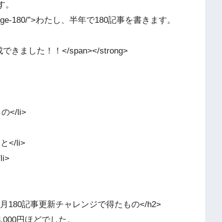
）です。
m/challenge-180/”>わたし、半年で180記事を書きます。
、達成できました！！</span></strong>
</li>
/li>
i>
n-bdr”>6ヶ月180記事更新チャレンジで得たもの</h2>
,000円ほどでした。