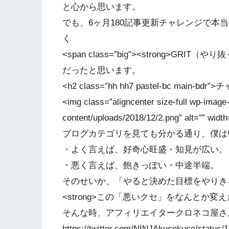
と心から思います。
でも、6ヶ月180記事更新チャレンジで本
く
<span class=”big”><strong>GRIT（やり抜
だったと思います。
<h2 class=”hh hh7 pastel-bc main
<img class=”aligncenter size-full wp-image
content/uploads/2018/12/2.png” alt=”” width
ブログカテゴリを見ても分かる通り、僕は
・よく言えば、好奇心旺盛・知見が広い。
・悪く言えば、飽きっぽい・中途半端。
そのせいか、「やると決めた目標をやりき
<strong>この「悪いクセ」をなんとか変えたか
そんな時、アフィリエイタークロネコ屋さ
https://twitter.com/NINJAkusokuso/statu