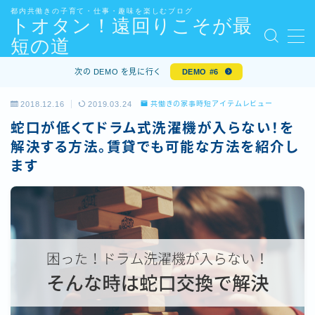
都内共働きの子育て・仕事・趣味を楽しむブログ
トオタン！遠回りこそが最
短の道
MENU
kindle・kindle unlimited のおすすめまとめ
次の DEMO を見に行く
DEMO #6
show_article_map
[体験談]30代エンジニアが年収アップ転職を成功させる
2018.12.16
2019.03.24
共働きの家事時短アイテムレビュー
ためにしたことまとめ
蛇口が低くてドラム式洗濯機が入らない！を
お問い合わせ
解決する方法。賃貸でも可能な方法を紹介し
お問い合わせ・ご依頼について
ます
サイトマップ – 3つのテーマ
デモプリセット記事 #5
デモプリセット記事 #5
プライバシーポリシー
プロフィール
免責事項
内部リンク
利用規約／特定商取引法に基づく表記
有料記事の決済完了ページ