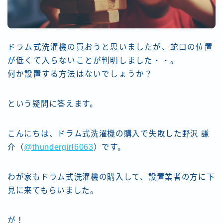
格安モバイルルーターで便利にするネット環境
生活の質を上げるモノレビューまとめ
第1回のざわナイト！パパママブロガー・アフィリエイ
ターのための子連れ作業会
ドラム式洗濯機の買おうと思いましたが、蛇口の位置
運営者情報
が低くて入らないことが判明しました・・。
何か設置する方法はないでしょうか？
という疑問に答えます。
こんにちは、ドラム式洗濯機の購入で失敗した野沢 謙
介（
@thundergirl6063
）です。
わが家もドラム式洗濯機の購入して、設置業者の方に下
見に来てもらいました。
が！