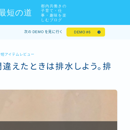
都内共働きの
最短の道
子育て・仕
事・趣味を楽
しむブログ
次の DEMO を見に行く
DEMO #6
時短アイテムレビュー
違えたときは排水しよう。排