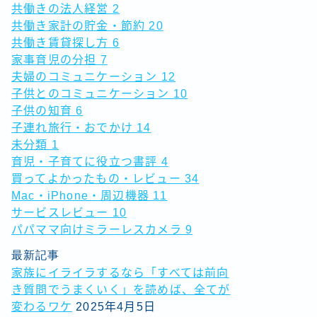
共働きの法人経営
2
共働き家計の貯金・節約
20
共働き賃貸探し方
6
家事育児の分担
7
夫婦のコミュニケーション
12
子供とのコミュニケーション
10
子供の知育
6
子連れ旅行・おでかけ
14
未分類
1
育児・子育てに役立つ書評
4
買ってよかったもの・レビュー
34
Mac・iPhone・周辺機器
11
サービスレビュー
10
パパママ向けミラーレスカメラ
9
最新記事
家族にイライラするなら「すべては前向
き質問でうまくいく」を読めば、全てが
変わるワケ
2025年4月5日