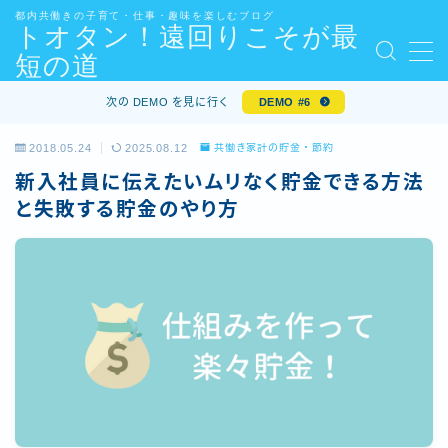
都内共働きの子育て・仕事・趣味を楽しむブログ
トオタン！遠回りこそが最
短の道
MENU
kindle・kindle unlimited のおすすめまとめ
次の DEMO を見に行く
DEMO #6
show_article_map
[体験談]30代エンジニアが年収アップ転職を成功させる
2018.05.24
2025.08.12
共働き家計の貯金・節約
ためにしたことまとめ
新入社員に伝えたいムリなく貯金できる方法
お問い合わせ
と失敗する貯金のやり方
お問い合わせ・ご依頼について
サイトマップ – 3つのテーマ
デモプリセット記事 #5
デモプリセット記事 #5
プライバシーポリシー
プロフィール
免責事項
内部リンク
利用規約／特定商取引法に基づく表記
有料記事の決済完了ページ