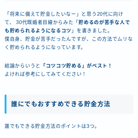
格安モバイルルーターで便利にするネット環境
生活の質を上げるモノレビューまとめ
「将来に備えて貯金したいなー」と思う20代に向け
第1回のざわナイト！パパママブロガー・アフィリエイ
て、 30代既婚者目線からみた「
貯めるのが苦手な人で
ターのための子連れ作業会
も貯められるようになるコツ
」を書きました。
運営者情報
僕自身、貯金が苦手だったんですが、この方法でムリな
く貯められるようになっています。
結論からいうと
「コツコツ貯める」がベスト！
よければ参考にしてみてください！
誰にでもおすすめできる貯金方法
誰でもできる貯金方法のポイントは3つ。