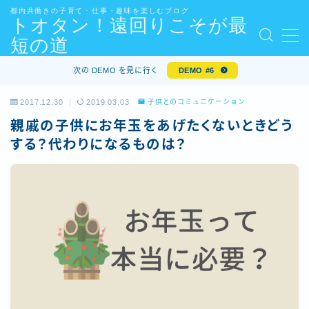
都内共働きの子育て・仕事・趣味を楽しむブログ
トオタン！遠回りこそが最
短の道
MENU
kindle・kindle unlimited のおすすめまとめ
次の DEMO を見に行く
DEMO #6
show_article_map
[体験談]30代エンジニアが年収アップ転職を成功させる
2017.12.30
2019.03.03
子供とのコミュニケーション
ためにしたことまとめ
親戚の子供にお年玉をあげたくないときどう
お問い合わせ
する？代わりになるものは？
お問い合わせ・ご依頼について
サイトマップ – 3つのテーマ
デモプリセット記事 #5
デモプリセット記事 #5
プライバシーポリシー
プロフィール
免責事項
内部リンク
利用規約／特定商取引法に基づく表記
有料記事の決済完了ページ