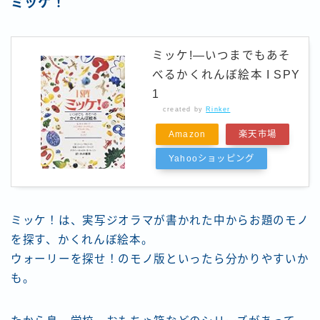
ミッケ！
ミッケ!―いつまでもあそ
べるかくれんぼ絵本 I SPY
1
created by
Rinker
Amazon
楽天市場
Yahooショッピング
ミッケ！は、実写ジオラマが書かれた中からお題のモノ
を探す、かくれんぼ絵本。
ウォーリーを探せ！のモノ版といったら分かりやすいか
も。