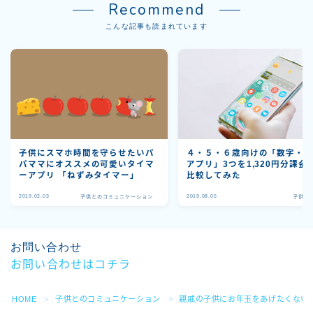
Recommend
こんな記事も読まれています
子供にスマホ時間を守らせたいパ
４・５・６歳向けの「数字・
パママにオススメの可愛いタイマ
アプリ」3つを1,320円分課金
ーアプリ 「ねずみタイマー」
比較してみた
2019.02.03
2019.08.05
子供とのコミュニケーション
子供の
お問い合わせ
お問い合わせはコチラ
HOME
子供とのコミュニケーション
親戚の子供にお年玉をあげたくない
＞
＞