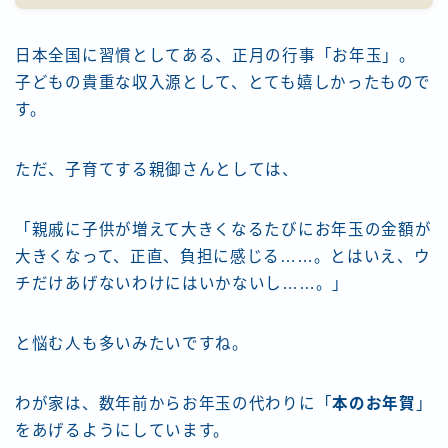
格安モバイルルーターで便利にするネット環境
生活の質を上げるモノレビューまとめ
第1回のざわナイト！パパママブロガー・アフィリエイ
日本全国に習慣としてある、正月の行事「お年玉」。
ターのための子連れ作業会
子どもの貴重な収入源として、とても嬉しかったもので
運営者情報
す。
ただ、子育てする親御さんとしては、
「親戚に子供が増えて大きくなるたびにお年玉の金額が
大きくなって、正直、負担に感じる……。とはいえ、ウ
チだけあげないわけにはいかないし……。」
と悩む人も多いみたいですね。
わが家は、数年前からお年玉の代わりに「
本のお年賀
」
をあげるようにしています。