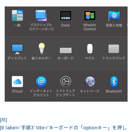
[/tl]
[tl label=’手順3′ title=’キーボードの「optionキー」を押し