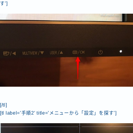
す’]
[/tl]
[tl label=’手順2′ title=’メニューから「設定」を探す’]