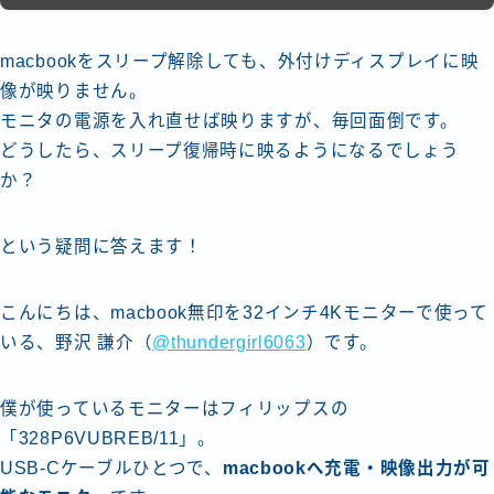
格安モバイルルーターで便利にするネット環境
生活の質を上げるモノレビューまとめ
第1回のざわナイト！パパママブロガー・アフィリエイ
macbookをスリープ解除しても、外付けディスプレイに映
ターのための子連れ作業会
像が映りません。
運営者情報
モニタの電源を入れ直せば映りますが、毎回面倒です。
どうしたら、スリープ復帰時に映るようになるでしょう
か？
という疑問に答えます！
こんにちは、macbook無印を32インチ4Kモニターで使って
いる、野沢 謙介（
@thundergirl6063
）です。
僕が使っているモニターはフィリップスの
「328P6VUBREB/11」。
USB-Cケーブルひとつで、
macbookへ充電・映像出力が可