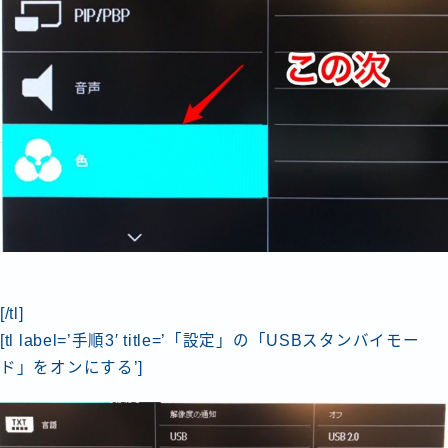
[/tl]
[tl label=’手順3′ title=’「設定」の「USBスタンバイモー
ド」をオンにする’]