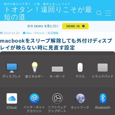
都内共働きの子育て・仕事・趣味を楽しむブログ
トオタン！遠回りこそが最
短の道
MENU
kindle・kindle unlimited のおすすめまとめ
次の DEMO を見に行く
DEMO #6
show_article_map
2019.02.03
Mac・iPhone・周辺機器
[体験談]30代エンジニアが年収アップ転職を成功させる
macbookをスリープ解除しても外付けディスプ
ためにしたことまとめ
レイが映らない時に見直す設定
お問い合わせ
お問い合わせ・ご依頼について
サイトマップ – 3つのテーマ
デモプリセット記事 #5
デモプリセット記事 #5
プライバシーポリシー
プロフィール
免責事項
内部リンク
利用規約／特定商取引法に基づく表記
有料記事の決済完了ページ